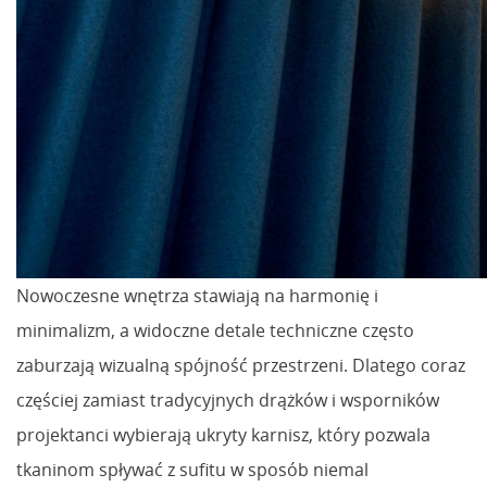
Nowoczesne wnętrza stawiają na harmonię i
minimalizm, a widoczne detale techniczne często
zaburzają wizualną spójność przestrzeni. Dlatego coraz
częściej zamiast tradycyjnych drążków i wsporników
projektanci wybierają ukryty karnisz, który pozwala
tkaninom spływać z sufitu w sposób niemal