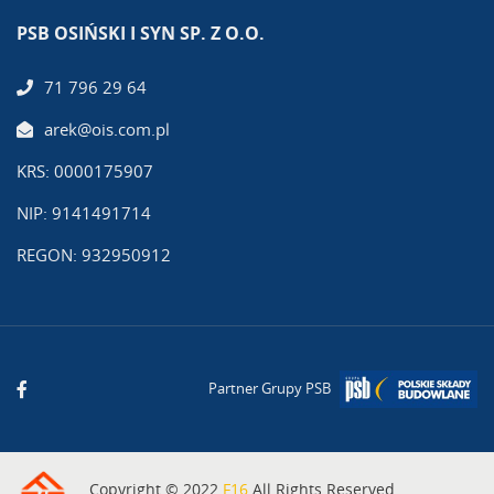
PSB OSIŃSKI I SYN SP. Z O.O.
71 796 29 64
arek@ois.com.pl
KRS: 0000175907
NIP: 9141491714
REGON: 932950912
Partner Grupy PSB
Copyright © 2022
F16
All Rights Reserved.