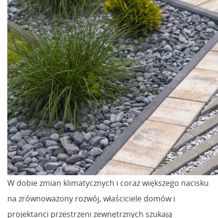
W dobie zmian klimatycznych i coraz większego nacisku
na zrównoważony rozwój, właściciele domów i
projektanci przestrzeni zewnętrznych szukają