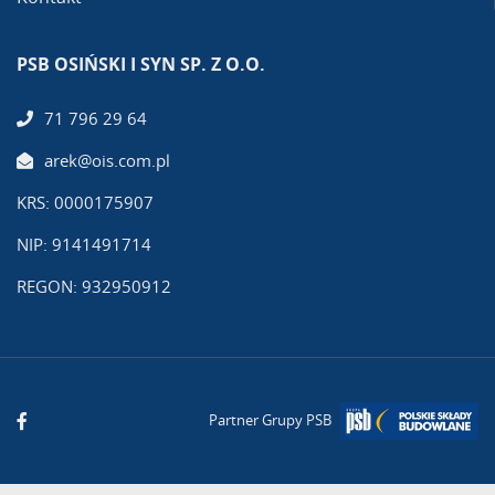
PSB OSIŃSKI I SYN SP. Z O.O.
71 796 29 64
arek@ois.com.pl
KRS: 0000175907
NIP: 9141491714
REGON: 932950912
Partner Grupy PSB