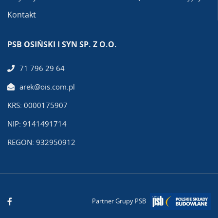
Kontakt
PSB OSIŃSKI I SYN SP. Z O.O.
71 796 29 64
arek@ois.com.pl
KRS: 0000175907
NIP: 9141491714
REGON: 932950912
Partner Grupy PSB