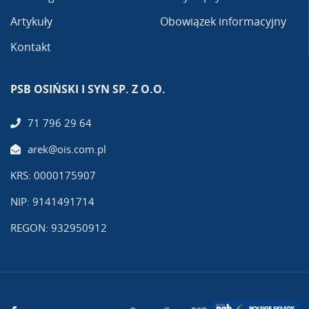
Artykuły
Obowiązek informacyjny
Kontakt
PSB OSIŃSKI I SYN SP. Z O.O.
71 796 29 64
arek@ois.com.pl
KRS: 0000175907
NIP: 9141491714
REGON: 932950912