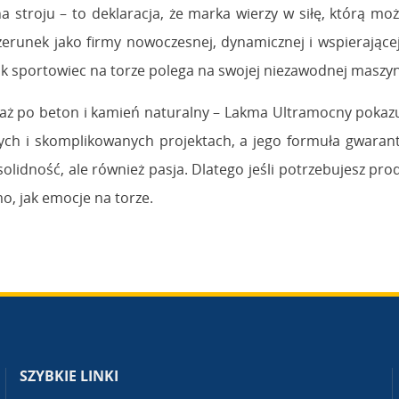
na stroju – to deklaracja, że marka wierzy w siłę, którą m
zerunek jako firmy nowoczesnej, dynamicznej i wspierając
jak sportowiec na torze polega na swojej niezawodnej maszyn
 aż po beton i kamień naturalny – Lakma Ultramocny pokaz
ych i skomplikowanych projektach, a jego formuła gwarant
 solidność, ale również pasja. Dlatego jeśli potrzebujesz pro
, jak emocje na torze.
SZYBKIE LINKI