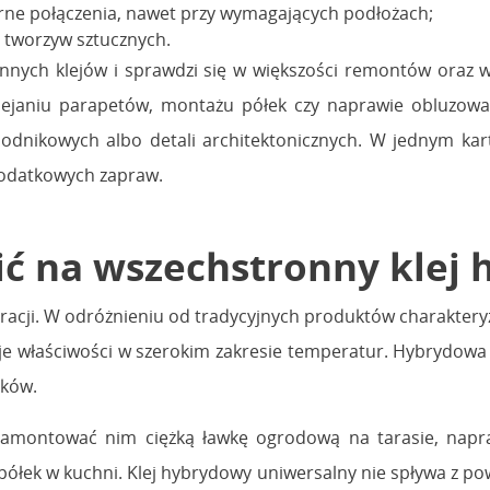
rne połączenia, nawet przy wymagających podłożach;
y tworzyw sztucznych.
nnych klejów i sprawdzi się w większości remontów oraz wi
ejaniu parapetów, montażu półek czy naprawie obluzowa
dnikowych albo detali architektonicznych. W jednym kart
dodatkowych zapraw.
ić na wszechstronny klej
racji. W odróżnieniu od tradycyjnych produktów charakteryz
je właściwości w szerokim zakresie temperatur. Hybrydowa
nków.
amontować nim ciężką ławkę ogrodową na tarasie, napraw
ek w kuchni. Klej hybrydowy uniwersalny nie spływa z pow