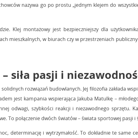
achowców nazywa go po prostu „jednym klejem do wszystki
dzie. Klej montażowy jest bezpieczniejszy dla użytkownik
h mieszkalnych, w biurach czy w przestrzeniach publicznych, 
 siła pasji i niezawodnoś
solidnych rozwiązań budowlanych. Jej filozofia zakłada wspie
kładem jest kampania wspierająca Jakuba Matulkę – młod
omnej odwagi, szybkości reakcji i niezawodnego sprzętu. 
e. To połączenie dwóch światów – świata sportowej pasji i ś
moc, determinację i wytrzymałość. To dokładnie te same c