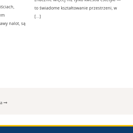
ściach,
to świadome kształtowanie przestrzeni, w
sem
[...]
wy nalot, są
na