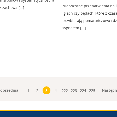
h środków i systematyczność, a
Niepozorne przebarwienia na li
zachowa [...]
igłach czy pędach, które z cza
przybierają pomarańczowo-rdza
sygnałem [...]
oprzednia
Następ
1
2
3
4
222
223
224
225