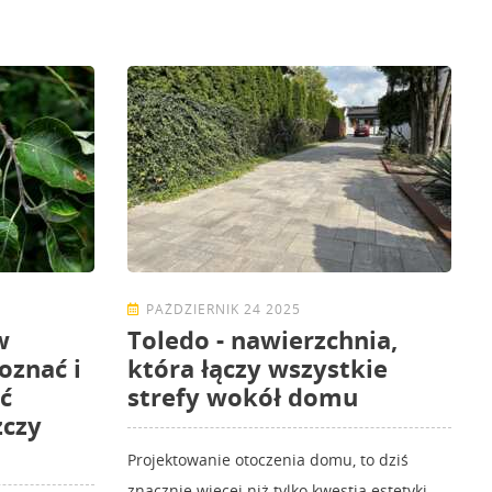
PAŹDZIERNIK 24 2025
w
Toledo - nawierzchnia,
oznać i
która łączy wszystkie
ć
strefy wokół domu
zczy
Projektowanie otoczenia domu, to dziś
znacznie więcej niż tylko kwestia estetyki —