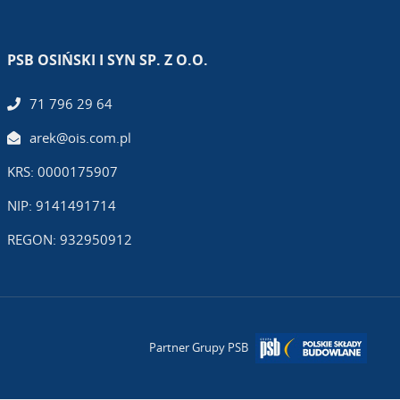
PSB OSIŃSKI I SYN SP. Z O.O.
71 796 29 64
arek@ois.com.pl
KRS: 0000175907
NIP: 9141491714
REGON: 932950912
Partner Grupy PSB