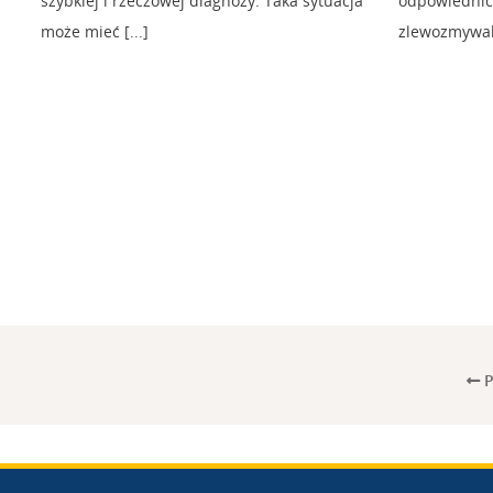
szybkiej i rzeczowej diagnozy. Taka sytuacja
odpowiednic
może mieć [...]
zlewozmywak 
P