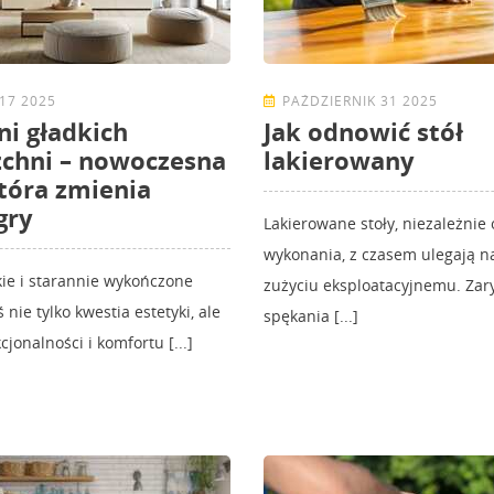
17 2025
PAŹDZIERNIK 31 2025
ni gładkich
Jak odnowić stół
chni – nowoczesna
lakierowany
która zmienia
gry
Lakierowane stoły, niezależnie 
wykonania, z czasem ulegają 
ie i starannie wykończone
zużyciu eksploatacyjnemu. Zar
ś nie tylko kwestia estetyki, ale
spękania [...]
jonalności i komfortu [...]