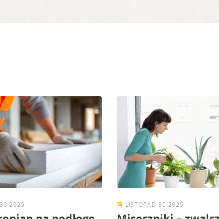
30 2025
LISTOPAD 30 2025
yropian na podłogę
Miseczniki – zwalc