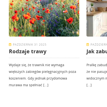
PAŹDZIERNIK 31 2025
PAŹDZIERN
Rodzaje trawy
Jak zab
Wydaje się, że trawnik nie wymaga
Pralkę zabud
większych zabiegów pielęgnacyjnych poza
że nie pasuj
koszeniem. Gdy jednak przydomowa
widocznym mi
murawa ma spełniać [...]
[...]