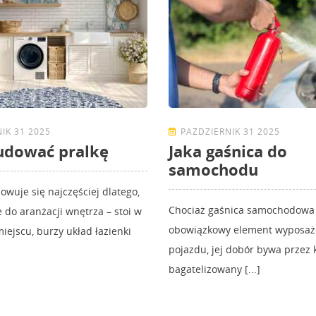
IK 31 2025
PAŹDZIERNIK 31 2025
udować pralkę
Jaka gaśnica do
samochodu
owuje się najczęściej dlatego,
Chociaż gaśnica samochodowa
e do aranżacji wnętrza – stoi w
obowiązkowy element wyposaż
ejscu, burzy układ łazienki
pojazdu, jej dobór bywa przez
bagatelizowany [...]