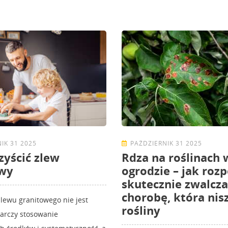
IK 31 2025
PAŹDZIERNIK 31 2025
zyścić zlew
Rdza na roślinach 
owy
ogrodzie – jak rozp
skutecznie zwalcza
chorobę, która nis
zlewu granitowego nie jest
rośliny
arczy stosowanie