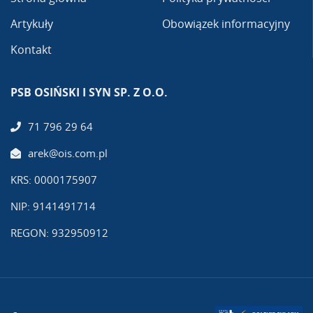
Artykuły
Obowiązek informacyjny
Kontakt
PSB OSIŃSKI I SYN SP. Z O.O.
71 796 29 64
arek@ois.com.pl
KRS: 0000175907
NIP: 9141491714
REGON: 932950912